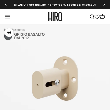
Vai al contenuto
MILANO: ritiro gratuito in showroom. Sceglilo al checkout!
HiroDesign
Apri il menu di navigazione
Mostra il men
Mostra 
Ingrandisci immagine