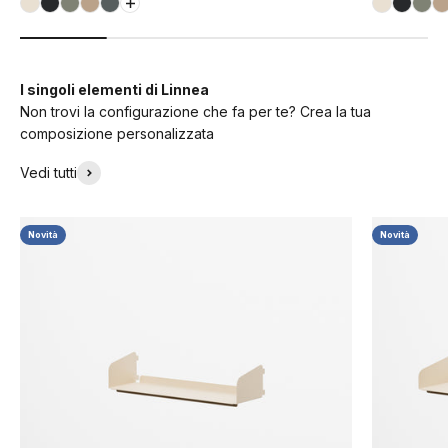
Bianco Conchiglia (RAL9001)
Nero Grafite (RAL9011)
Verde Fossile (RAL7033)
Beige Luxor (COD01165)
Grigio Basalto (RAL7012)
Bianco Co
Nero Gr
Ver
B
I singoli elementi di Linnea
Non trovi la configurazione che fa per te? Crea la tua
composizione personalizzata
Vedi tutti
Novità
Novità