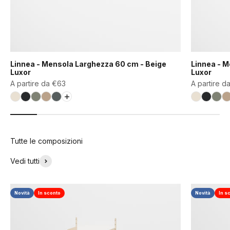
Linnea - Mensola Larghezza 60 cm - Beige
Linnea - Mensola Larghezza 90 cm - Beige
Luxor
Luxor
Prezzo scontato
Prezzo sco
A partire da €63
A partire d
Bianco Conchiglia (RAL9001)
Nero Grafite (RAL9011)
Verde Fossile (RAL7033)
Beige Luxor (COD01165)
Grigio Basalto (RAL7012)
Bianco Co
Nero Gr
Ver
B
Tutte le composizioni
Vedi tutti
Novità
In sconto
Novità
In s