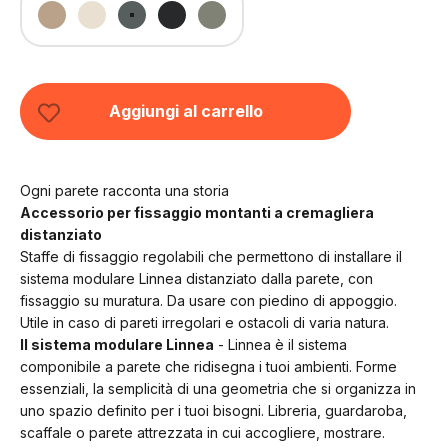
Beige Luxor (COD01165)
Bianco Conchiglia (RAL9001)
Grigio Basalto (RAL7012)
Nero Grafite (RAL9011)
Verde Fossile (RAL7033)
Aggiungi al carrello
Ogni parete racconta una storia
Accessorio per fissaggio montanti a cremagliera
distanziato
Staffe di fissaggio regolabili che permettono di installare il
sistema modulare Linnea distanziato dalla parete, con
fissaggio su muratura. Da usare con piedino di appoggio.
Utile in caso di pareti irregolari e ostacoli di varia natura.
Il sistema modulare Linnea
- Linnea è il sistema
componibile a parete che ridisegna i tuoi ambienti. Forme
essenziali, la semplicità di una geometria che si organizza in
uno spazio definito per i tuoi bisogni. Libreria, guardaroba,
scaffale o parete attrezzata in cui accogliere, mostrare.