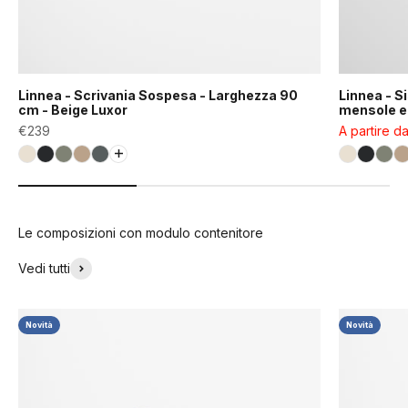
Linnea - Scrivania Sospesa - Larghezza 90
Linnea - S
cm - Beige Luxor
mensole e 
Prezzo scontato
Prezzo sco
€239
A partire d
Bianco Conchiglia (RAL9001)
Nero Grafite (RAL9011)
Verde Fossile (RAL7033)
Beige Luxor (COD01165)
Grigio Basalto (RAL7012)
Bianco Co
Nero Gr
Ver
B
Le composizioni con modulo contenitore
Vedi tutti
Novità
Novità