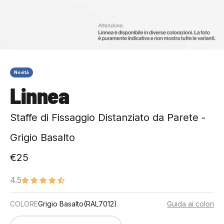
Novità
Linnea
Staffe di Fissaggio Distanziato da Parete -
Grigio Basalto
Prezzo scontato
€25
4.5
Colore: Grigio Basalto (RAL7012)
COLORE
Grigio Basalto
(RAL7012)
Guida ai colori