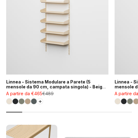
Linnea - Sistema Modulare a Parete (5
Linnea - S
mensole da 90 cm, campata singola) - Beige
mensole da
Luxor (COD01183)
Luxor (CO
Prezzo scontato
Prezzo : old price
Prezzo sco
A partire da €465
€489
A partire d
Bianco Conchiglia (RAL9001)
Nero Grafite (RAL9011)
Verde Fossile (RAL7033)
Beige Luxor (COD01165)
Grigio Basalto (RAL7012)
Bianco Co
Nero Gr
Ver
B