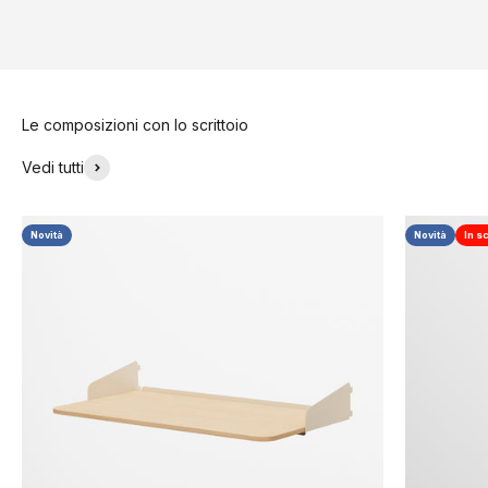
Le composizioni con lo scrittoio
Vedi tutti
Novità
Novità
In s