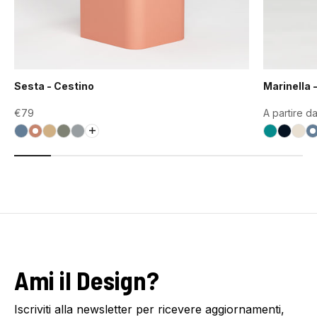
Sesta - Cestino
Marinella 
Prezzo scontato
Prezzo sco
€79
A partire d
Blu Fiordaliso (RAL5014)
Terracotta (RAL3012)
Vaniglia (RAL1001)
Verde Fossile (RAL7033)
Grigio Carta da Zucchero (RAL7040)
Ottanio C
Blu Me
Bia
B
Ami il Design?
Iscriviti alla newsletter per ricevere aggiornamenti,