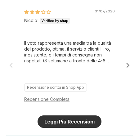
31/07/2026
Nicolo'
Nic
Il voto rappresenta una media tra la qualità
Il v
del prodotto, ottima, il servizio clienti Hiro,
del 
inesistente, e i tempi di consegna non
ine
rispettati (8 settimane a fronte delle 4-6
risp
indicate al momento dell'ordine).
ind
Recensione scritta in Shop App
Re
Recensione Completa
Rec
Leggi Più Recensioni