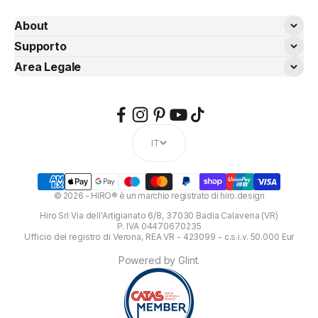
About
Chi Siamo
Supporto
Spedizioni
Area Legale
Designer
Termini e Condizioni
Resi e garanzie
Call for Ideas
Privacy Policy
FAQs
Archivio Call
Cookie Policy
Contattaci
IT
Ti occupi di design?
Dichiarazione di Accessibilità
Campioni colore
© 2026 - HIRO® è un marchio registrato di hiro.design
Blog
Hiro Srl Via dell'Artigianato 6/8, 37030 Badia Calavena (VR)
B2B
P. IVA 04470670235
Ufficio del registro di Verona, REA VR - 423099 - c.s.i.v. 50.000 Eur
Il negozio Hiro a Verona
Powered by Glint.