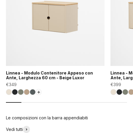
Linnea - Modulo Contenitore Appeso con
Linnea - 
Ante, Larghezza 60 cm - Beige Luxor
Ante, Larg
Prezzo scontato
Prezzo sco
€349
€399
Bianco Conchiglia (RAL9001)
Nero Grafite (RAL9011)
Verde Fossile (RAL7033)
Beige Luxor (COD01165)
Grigio Basalto (RAL7012)
Bianco Co
Nero Gr
Ver
B
Le composizioni con la barra appendiabiti
Vedi tutti