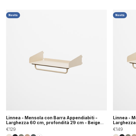
Novità
Novità
Linnea - Mensola con Barra Appendiabiti -
Linnea - M
Larghezza 60 cm, profondità 29 cm - Beige
Larghezza 
Luxor
Luxor
Prezzo scontato
Prezzo sco
€129
€149